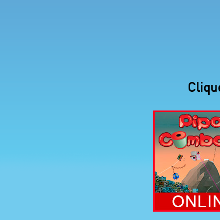
Cliqu